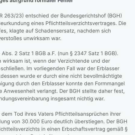
ges aufgrund formaler Fehler
ZR 263/23) entschied der Bundesgerichtshof (BGH)
Beurkundung eines Pflichtteilsverzichtsvertrages. Die
Hofes, klagte auf Schadensersatz, nachdem sich
verstoßes unwirksam war.
7 Abs. 2 Satz 1 BGB a.F. (nun § 2347 Satz 1 BGB).
nn wirksam ist, wenn der Verzichtende und der
schließen. Im vorliegenden Fall war der Erblasser
dessen wurde er durch eine nicht bevollmächtigte
migung durch den Erblasser konnte den Formmangel
he Anwesenheit verlangt. Der BGH stellte daher fest,
findungsvereinbarung insgesamt nichtig war.
h dem Tod ihres Vaters Pflichtteilsansprüchen ihrer
dung von 30.000 Euro deutlich überstiegen. Der BGH
htteilsverzichts in einen Erbschaftsvertrag gemäß §