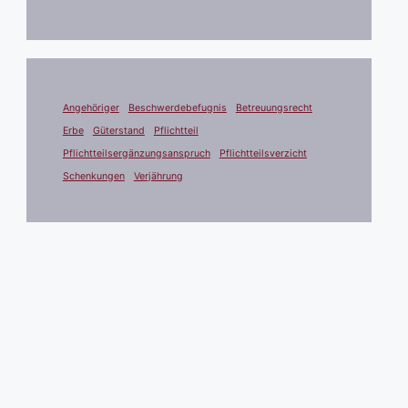
Angehöriger
Beschwerdebefugnis
Betreuungsrecht
Erbe
Güterstand
Pflichtteil
Pflichtteilsergänzungsanspruch
Pflichtteilsverzicht
Schenkungen
Verjährung